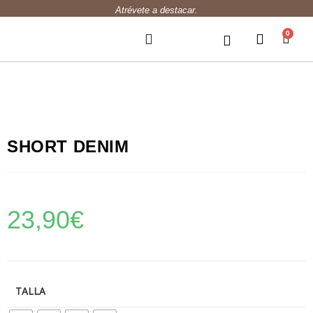
Atrévete a destacar.
0
SHORT DENIM
23,90
€
TALLA