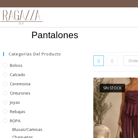
Pantalones
Categorías Del Producto
Orde
Bolsos
Calzado
Ceremonia
SIN STOCK
Cinturones
Joyas
Rebajas
ROPA
Blusas/Camisas
Chaquetas