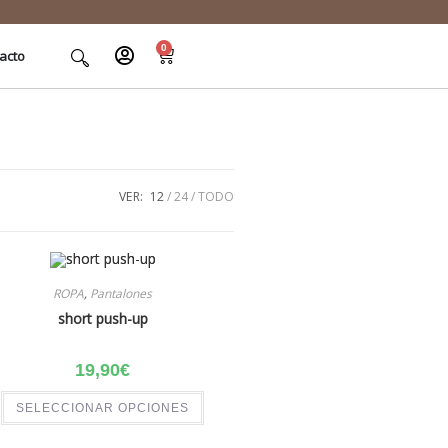
0
acto
VER:
12
24
TODO
ROPA
,
Pantalones
short push-up
19,90
€
SELECCIONAR OPCIONES