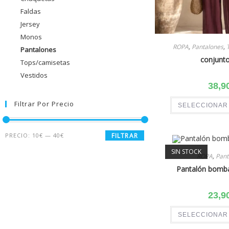
Faldas
Jersey
Monos
ROPA
,
Pantalones
,
Pantalones
conjunto
Tops/camisetas
Vestidos
38,9
Filtrar Por Precio
SELECCIONAR
PRECIO:
10€
—
40€
FILTRAR
SIN STOCK
ROPA
,
Pant
Pantalón bomb
23,9
SELECCIONAR