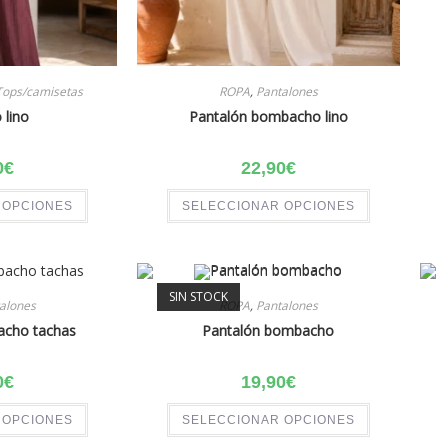
Tops/camisetas
ROPA
,
Pantalones
 lino
Pantalón bombacho lino
0
€
22,90
€
 OPCIONES
SELECCIONAR OPCIONES
SIN STOCK
alones
ROPA
,
Pantalones
acho tachas
Pantalón bombacho
0
€
19,90
€
 OPCIONES
SELECCIONAR OPCIONES