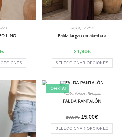
ldas
ROPA
,
Faldas
EO LINO
Falda larga con abertura
0
€
21,90
€
 OPCIONES
SELECCIONAR OPCIONES
¡OFERTA!
ROPA
,
Faldas
,
Rebajas
FALDA PANTALÓN
15,00
€
19,90
€
SELECCIONAR OPCIONES