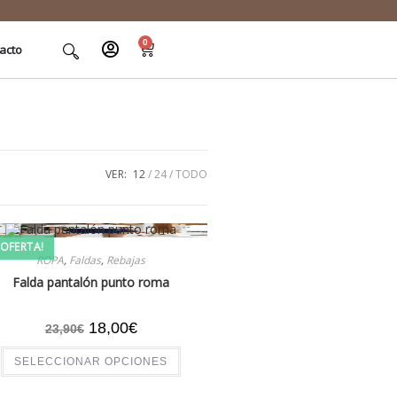
0
acto
VER:
12
24
TODO
¡OFERTA!
ROPA
,
Faldas
,
Rebajas
Falda pantalón punto roma
18,00
€
23,90
€
SELECCIONAR OPCIONES