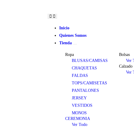
Atrévete a destacar.
Haz del estilo tu firma personal.
Descubre
Inicio
Quienes Somos
Tienda
Ropa
Bolsas
BLUSAS/CAMISAS
Ver 
Calzado
CHAQUETAS
Ver 
FALDAS
TOPS/CAMISETAS
PANTALONES
JERSEY
VESTIDOS
MONOS
CEREMONIA
Ver Todo