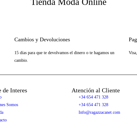
Tienda Moda Online
Cambios y Devoluciones
Pag
15 días para que te devolvamos el dinero o te hagamos un
Visa
cambio.
 de Interes
Atención al Cliente
o
+34 654 471 328
nes Somos
+34 654 471 328
da
Info@ragazzacanet.com
acto
Diseñado por Digitalizayemprende.com